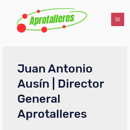
Ir
al
contenido
MAI
ME
Juan Antonio
Ausín | Director
General
Aprotalleres