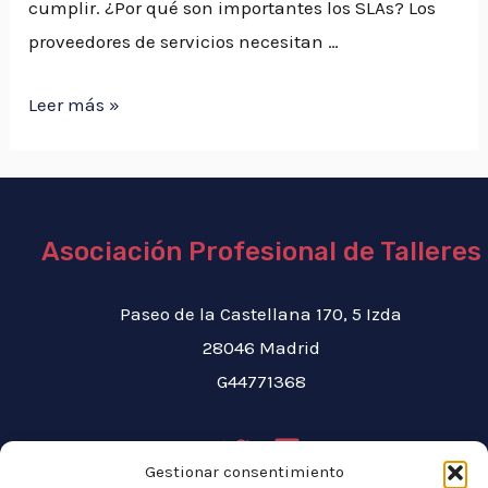
cumplir. ¿Por qué son importantes los SLAs?​ Los
proveedores de servicios necesitan …
Acuerdo
Leer más »
de
nivel
de
servicio
Asociación Profesional de Talleres
o
SLA​
Paseo de la Castellana 170, 5 Izda
28046 Madrid
G44771368
Gestionar consentimiento