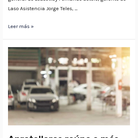
Laso Asistencia Jorge Teles, …
Segunda
Leer más »
reunión
de
la
mesa
de
sabios
EFIAUTO
2024​